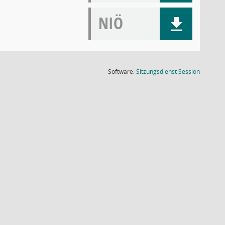
NIÖ
(Wird in
Software:
Sitzungsdienst
Session