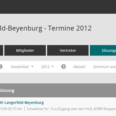
ld-Beyenburg - Termine 2012
Mitglieder
Vertreter
Sitzung
November
2012
Aktuell
Gremium au
Sitzung
BV Langerfeld-Beyenburg
19:30-20:15 Uhr
Schwelmer Str. 15 a (Zugang über den Hof), 42389 Wupper