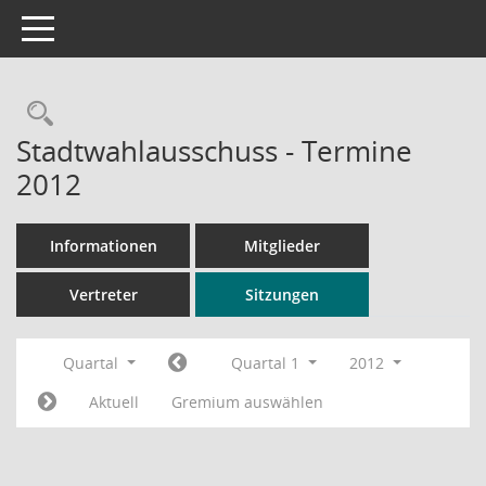
Toggle navigation
Rechercheauswahl
Stadtwahlausschuss - Termine
2012
Informationen
Mitglieder
Vertreter
Sitzungen
Quartal
Quartal 1
2012
Aktuell
Gremium auswählen