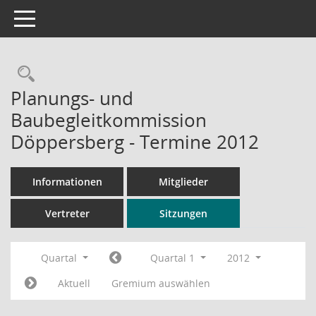
Toggle navigation
Rechercheauswahl
Planungs- und
Baubegleitkommission
Döppersberg - Termine 2012
Informationen
Mitglieder
Vertreter
Sitzungen
Quartal
Quartal 1
2012
Aktuell
Gremium auswählen