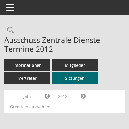
Toggle navigation
Rechercheauswahl
Ausschuss Zentrale Dienste -
Termine 2012
Informationen
Mitglieder
Vertreter
Sitzungen
Jahr
2012
Gremium auswählen