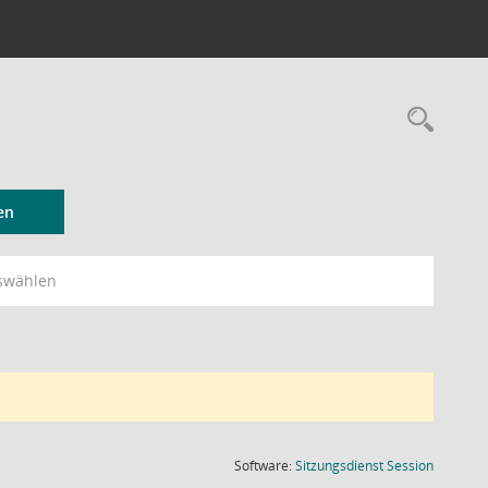
Rec
en
swählen
(Wird in
Software:
Sitzungsdienst
Session