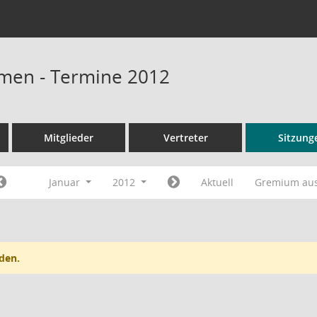
men - Termine 2012
Mitglieder
Vertreter
Sitzung
Januar
2012
Aktuell
Gremium au
den.