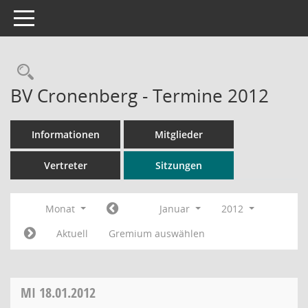
Toggle navigation
Rechercheauswahl
BV Cronenberg - Termine 2012
Informationen
Mitglieder
Vertreter
Sitzungen
Monat
Januar
2012
Aktuell
Gremium auswählen
MI
18.01.2012