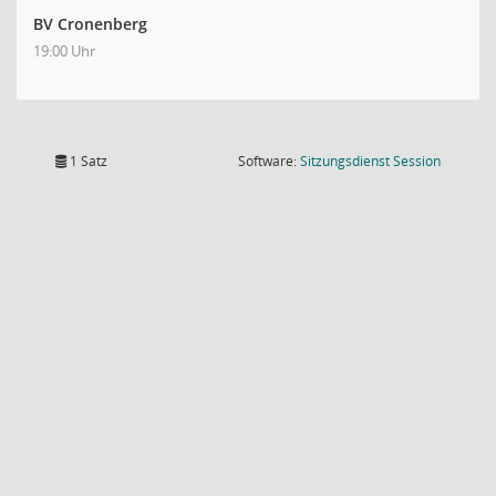
BV Cronenberg
19:00 Uhr
(Wird in
1 Satz
Software:
Sitzungsdienst
Session