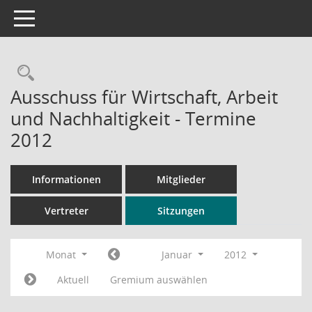
Toggle navigation
Rechercheauswahl
Ausschuss für Wirtschaft, Arbeit
und Nachhaltigkeit - Termine
2012
Informationen
Mitglieder
Vertreter
Sitzungen
Monat
Januar
2012
Aktuell
Gremium auswählen