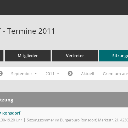
 - Termine 2011
Mitglieder
Vertreter
Sitzung
September
2011
Aktuell
Gremium au
itzung
V Ronsdorf
:30-19:20 Uhr
Sitzungszimmer im Bürgerbüro Ronsdorf, Marktstr. 21, 423