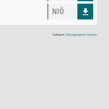
NIÖ
(Wird in
Software:
Sitzungsdienst
Session