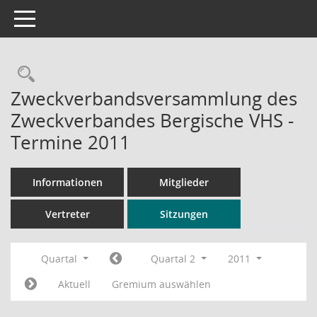
Toggle navigation
Rechercheauswahl
Zweckverbandsversammlung des
Zweckverbandes Bergische VHS -
Termine 2011
Informationen
Mitglieder
Vertreter
Sitzungen
Quartal
Quartal 2
2011
Aktuell
Gremium auswählen