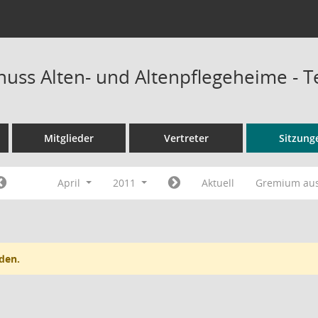
uss Alten- und Altenpflegeheime - 
Mitglieder
Vertreter
Sitzung
April
2011
Aktuell
Gremium au
den.