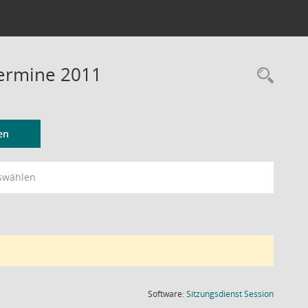
Termine 2011
Rec
en
swählen
(Wird in
Software:
Sitzungsdienst
Session