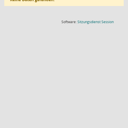
(Wird in
Software:
Sitzungsdienst
Session