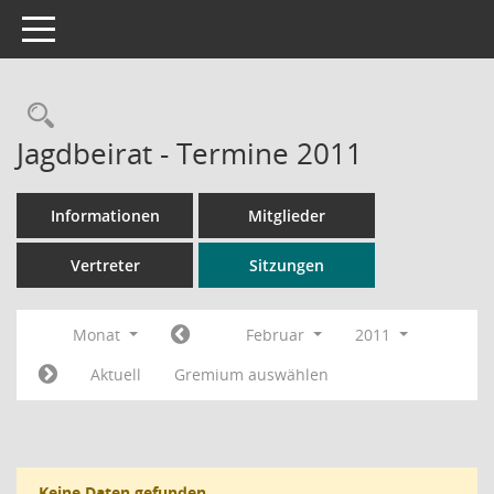
Toggle navigation
Rechercheauswahl
Jagdbeirat - Termine 2011
Informationen
Mitglieder
Vertreter
Sitzungen
Monat
Februar
2011
Aktuell
Gremium auswählen
Keine Daten gefunden.