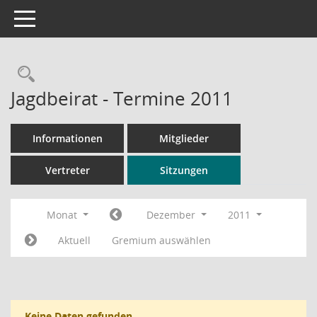
Toggle navigation
Rechercheauswahl
Jagdbeirat - Termine 2011
Informationen
Mitglieder
Vertreter
Sitzungen
Monat
Dezember
2011
Aktuell
Gremium auswählen
Keine Daten gefunden.