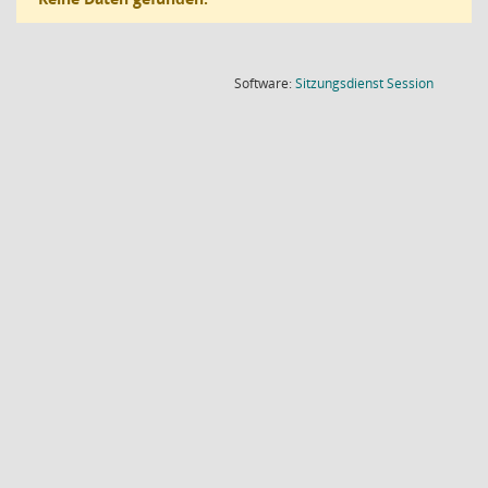
(Wird in
Software:
Sitzungsdienst
Session