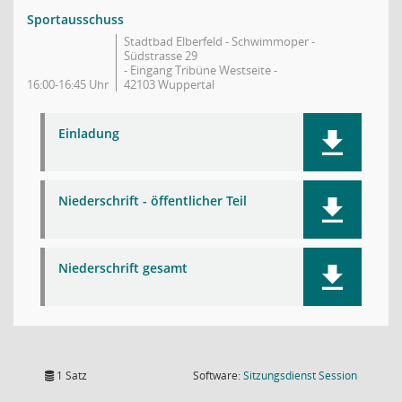
Sportausschuss
Stadtbad Elberfeld - Schwimmoper -
Südstrasse 29
- Eingang Tribüne Westseite -
16:00-16:45 Uhr
42103 Wuppertal
Einladung
Niederschrift - öffentlicher Teil
Niederschrift gesamt
(Wird in
1 Satz
Software:
Sitzungsdienst
Session