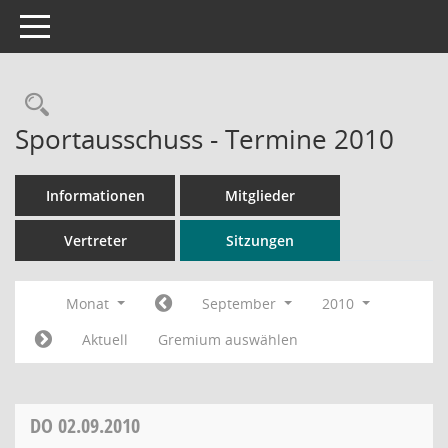
Toggle navigation
Rechercheauswahl
Sportausschuss - Termine 2010
Informationen
Mitglieder
Vertreter
Sitzungen
Monat
September
2010
Aktuell
Gremium auswählen
DO
02.09.2010