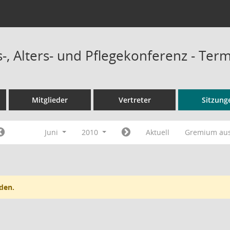
-, Alters- und Pflegekonferenz - Ter
Mitglieder
Vertreter
Sitzung
Juni
2010
Aktuell
Gremium au
den.