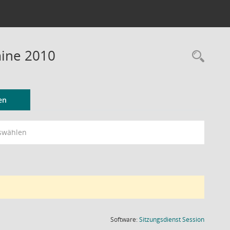
mine 2010
Rec
en
swählen
(Wird in
Software:
Sitzungsdienst
Session