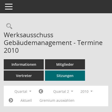
Toggle navigation
Rechercheauswahl
Werksausschuss
Gebäudemanagement - Termine
2010
Informationen
Mitglieder
Vertreter
Sitzungen
Quartal
Quartal 2
2010
Aktuell
Gremium auswählen