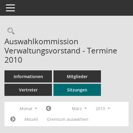
Toggle navigation
Rechercheauswahl
Auswahlkommission
Verwaltungsvorstand - Termine
2010
Informationen
Mitglieder
Vertreter
Sitzungen
Monat
März
2010
Aktuell
Gremium auswählen