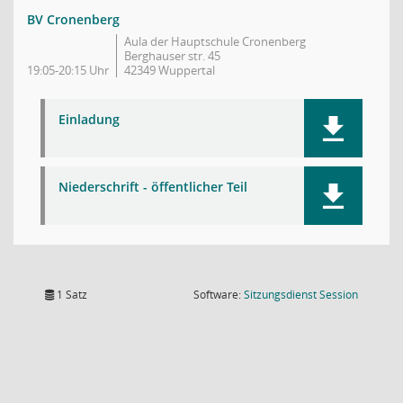
BV Cronenberg
Aula der Hauptschule Cronenberg
Berghauser str. 45
19:05-20:15 Uhr
42349 Wuppertal
Einladung
Niederschrift - öffentlicher Teil
(Wird in
1 Satz
Software:
Sitzungsdienst
Session