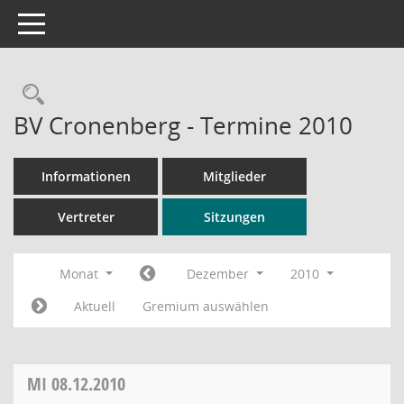
Toggle navigation
Rechercheauswahl
BV Cronenberg - Termine 2010
Informationen
Mitglieder
Vertreter
Sitzungen
Monat
Dezember
2010
Aktuell
Gremium auswählen
MI
08.12.2010