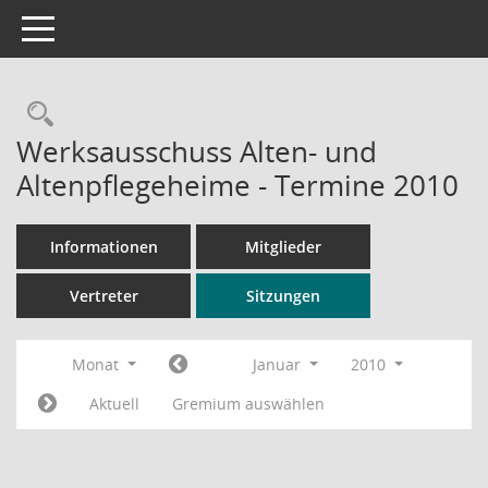
Toggle navigation
Rechercheauswahl
Werksausschuss Alten- und
Altenpflegeheime - Termine 2010
Informationen
Mitglieder
Vertreter
Sitzungen
Monat
Januar
2010
Aktuell
Gremium auswählen