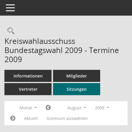
Toggle navigation
Rechercheauswahl
Kreiswahlausschuss
Bundestagswahl 2009 - Termine
2009
Informationen
Mitglieder
Vertreter
Sitzungen
Monat
August
2009
Aktuell
Gremium auswählen