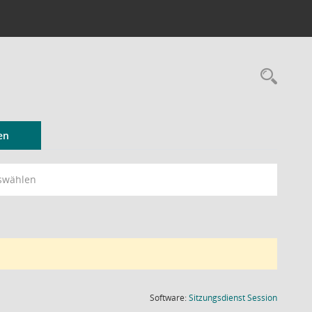
Rec
en
swählen
(Wird in
Software:
Sitzungsdienst
Session