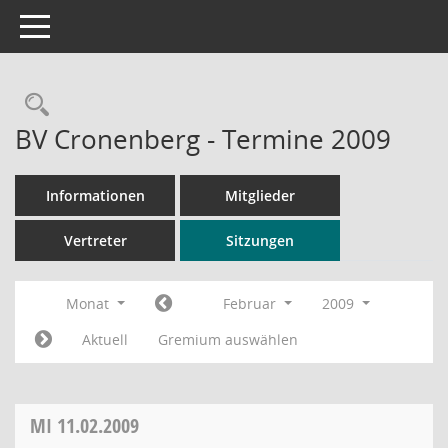
Toggle navigation
Rechercheauswahl
BV Cronenberg - Termine 2009
Informationen
Mitglieder
Vertreter
Sitzungen
Monat
Februar
2009
Aktuell
Gremium auswählen
MI
11.02.2009