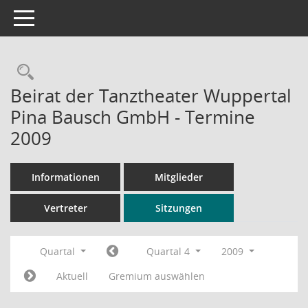
Toggle navigation
Rechercheauswahl
Beirat der Tanztheater Wuppertal
Pina Bausch GmbH - Termine
2009
Informationen
Mitglieder
Vertreter
Sitzungen
Quartal
Quartal 4
2009
Aktuell
Gremium auswählen