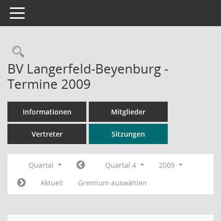
Toggle navigation
Rechercheauswahl
BV Langerfeld-Beyenburg -
Termine 2009
Informationen
Mitglieder
Vertreter
Sitzungen
Quartal
Quartal 4
2009
Aktuell
Gremium auswählen