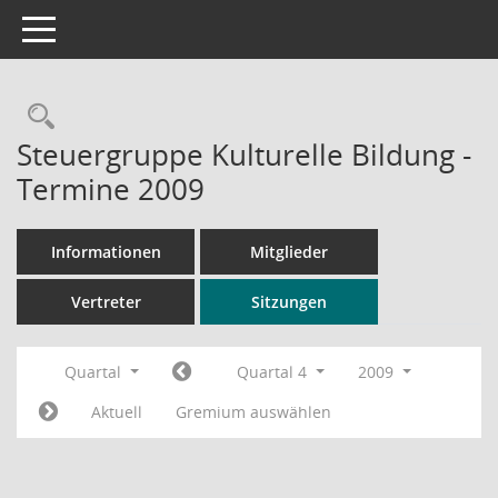
Toggle navigation
Rechercheauswahl
Steuergruppe Kulturelle Bildung -
Termine 2009
Informationen
Mitglieder
Vertreter
Sitzungen
Quartal
Quartal 4
2009
Aktuell
Gremium auswählen