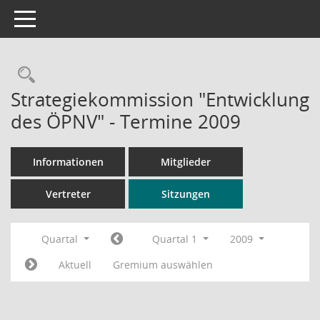
Toggle navigation
Rechercheauswahl
Strategiekommission "Entwicklung
des ÖPNV" - Termine 2009
Informationen
Mitglieder
Vertreter
Sitzungen
Quartal
Quartal 1
2009
Aktuell
Gremium auswählen