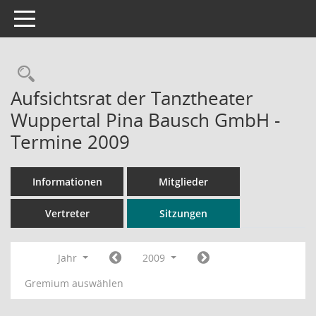
Toggle navigation
Rechercheauswahl
Aufsichtsrat der Tanztheater
Wuppertal Pina Bausch GmbH -
Termine 2009
Informationen
Mitglieder
Vertreter
Sitzungen
Jahr
2009
Gremium auswählen