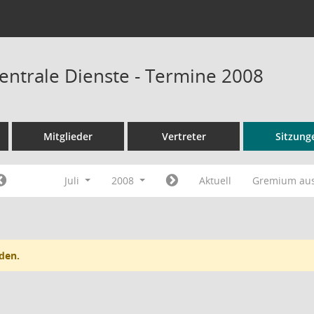
entrale Dienste - Termine 2008
Mitglieder
Vertreter
Sitzung
Juli
2008
Aktuell
Gremium au
den.