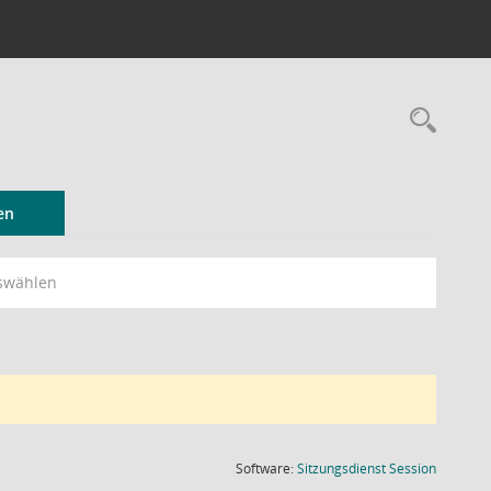
Rec
en
swählen
(Wird in
Software:
Sitzungsdienst
Session