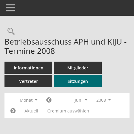
Toggle navigation
Rechercheauswahl
Betriebsausschuss APH und KIJU -
Termine 2008
Informationen
Mitglieder
Vertreter
Sitzungen
Monat
Juni
2008
Aktuell
Gremium auswählen