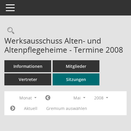
Toggle navigation
Rechercheauswahl
Werksausschuss Alten- und
Altenpflegeheime - Termine 2008
Informationen
Mitglieder
Vertreter
Sitzungen
Monat
Mai
2008
Aktuell
Gremium auswählen