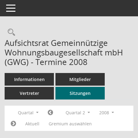
Toggle navigation
Rechercheauswahl
Aufsichtsrat Gemeinnützige
Wohnungsbaugesellschaft mbH
(GWG) - Termine 2008
Informationen
Mitglieder
Vertreter
Sitzungen
Quartal
Quartal 2
2008
Aktuell
Gremium auswählen