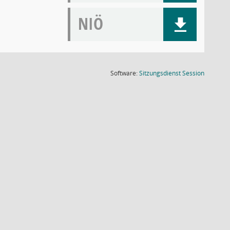
NIÖ
(Wird in
Software:
Sitzungsdienst
Session