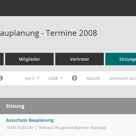
auplanung - Termine 2008
Mitglieder
Vertreter
Sitzung
April
2008
Aktuell
Gremium au
Sitzung
Ausschuss Bauplanung
16:00-16:20 Uhr
Rathaus Wuppertal-Barmen, Ratssaal