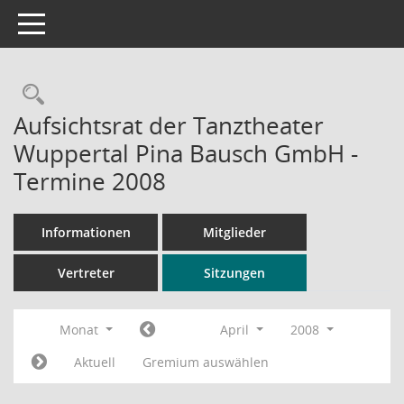
Toggle navigation
Rechercheauswahl
Aufsichtsrat der Tanztheater
Wuppertal Pina Bausch GmbH -
Termine 2008
Informationen
Mitglieder
Vertreter
Sitzungen
Monat
April
2008
Aktuell
Gremium auswählen