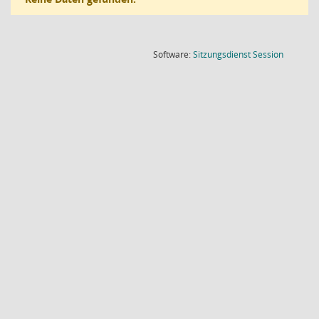
(Wird in
Software:
Sitzungsdienst
Session