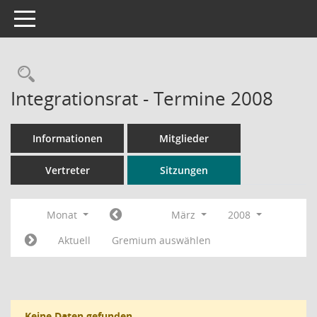
Toggle navigation
Rechercheauswahl
Integrationsrat - Termine 2008
Informationen
Mitglieder
Vertreter
Sitzungen
Monat
März
2008
Aktuell
Gremium auswählen
Keine Daten gefunden.