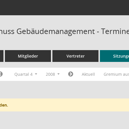
huss Gebäudemanagement - Termin
Mitglieder
Vertreter
Sitzung
Quartal 4
2008
Aktuell
Gremium au
den.