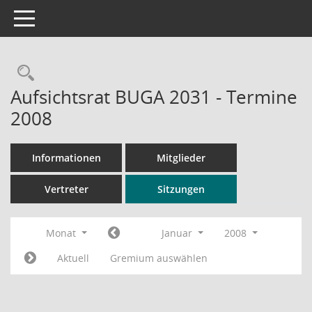
Toggle navigation
Rechercheauswahl
Aufsichtsrat BUGA 2031 - Termine
2008
Informationen
Mitglieder
Vertreter
Sitzungen
Monat
Januar
2008
Aktuell
Gremium auswählen