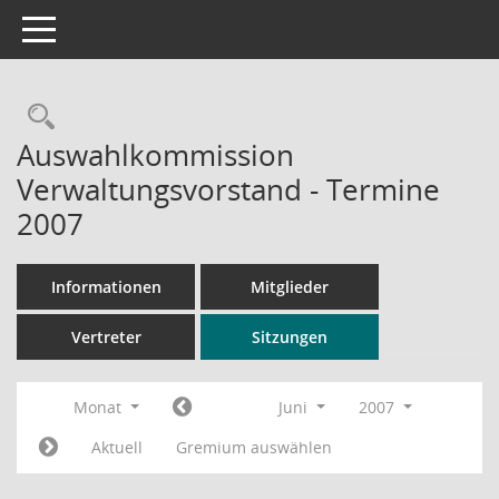
Toggle navigation
Rechercheauswahl
Auswahlkommission
Verwaltungsvorstand - Termine
2007
Informationen
Mitglieder
Vertreter
Sitzungen
Monat
Juni
2007
Aktuell
Gremium auswählen