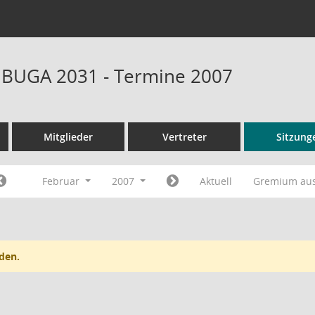
t BUGA 2031 - Termine 2007
Mitglieder
Vertreter
Sitzung
Februar
2007
Aktuell
Gremium au
den.