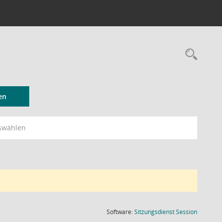
Rec
en
swählen
(Wird in
Software:
Sitzungsdienst
Session