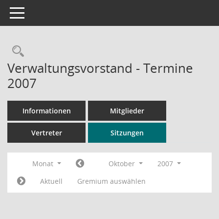
Toggle navigation
Rechercheauswahl
Verwaltungsvorstand - Termine
2007
Informationen
Mitglieder
Vertreter
Sitzungen
Monat
Oktober
2007
Aktuell
Gremium auswählen