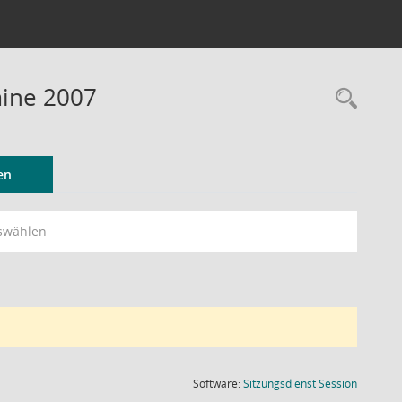
mine 2007
Rec
en
swählen
(Wird in
Software:
Sitzungsdienst
Session