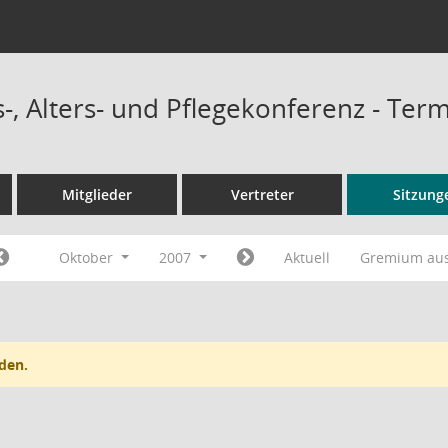
-, Alters- und Pflegekonferenz - Ter
Mitglieder
Vertreter
Sitzung
Oktober
2007
Aktuell
Gremium au
den.