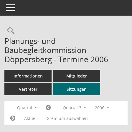
Toggle navigation
Rechercheauswahl
Planungs- und
Baubegleitkommission
Döppersberg - Termine 2006
Informationen
Mitglieder
Vertreter
Sitzungen
Quartal
Quartal 3
2006
Aktuell
Gremium auswählen