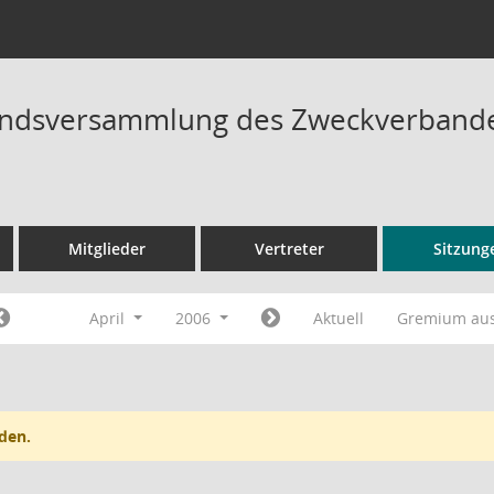
ndsversammlung des Zweckverbandes
Mitglieder
Vertreter
Sitzung
April
2006
Aktuell
Gremium au
den.