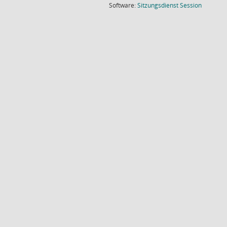
(Wird in
Software:
Sitzungsdienst
Session