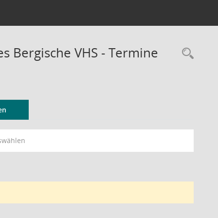
 Bergische VHS - Termine
Rec
en
swählen