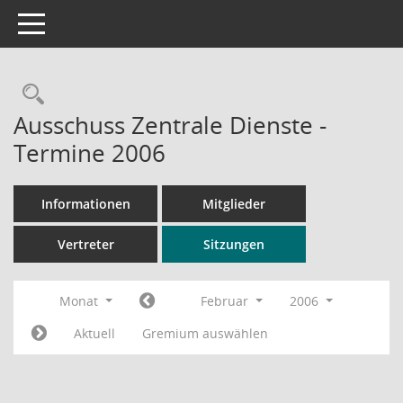
Toggle navigation
Rechercheauswahl
Ausschuss Zentrale Dienste -
Termine 2006
Informationen
Mitglieder
Vertreter
Sitzungen
Monat
Februar
2006
Aktuell
Gremium auswählen