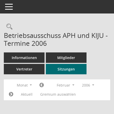
Toggle navigation
Rechercheauswahl
Betriebsausschuss APH und KIJU -
Termine 2006
Informationen
Mitglieder
Vertreter
Sitzungen
Monat
Februar
2006
Aktuell
Gremium auswählen