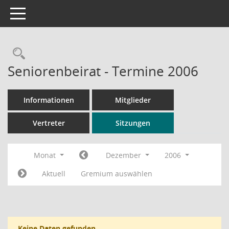
Toggle navigation
Rechercheauswahl
Seniorenbeirat - Termine 2006
Informationen
Mitglieder
Vertreter
Sitzungen
Monat
Dezember
2006
Aktuell
Gremium auswählen
Keine Daten gefunden.