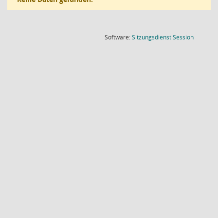
(Wird in
Software:
Sitzungsdienst
Session