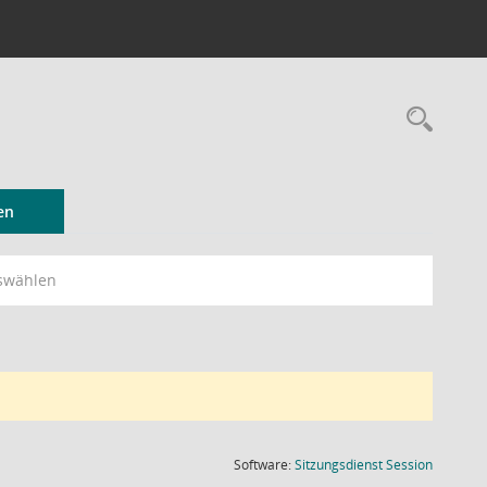
Rec
en
swählen
(Wird in
Software:
Sitzungsdienst
Session