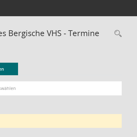
 Bergische VHS - Termine
Rec
en
swählen