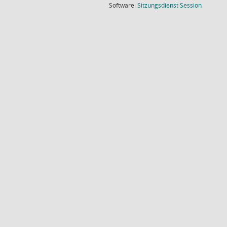
(Wird in
Software:
Sitzungsdienst
Session