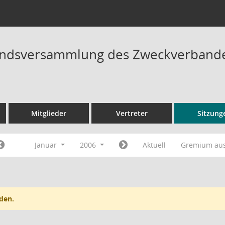
ndsversammlung des Zweckverbandes
Mitglieder
Vertreter
Sitzung
Januar
2006
Aktuell
Gremium au
den.