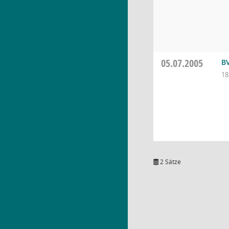
05.07.2005
B
18
2 Sätze