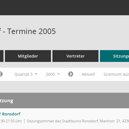
 - Termine 2005
Mitglieder
Vertreter
Sitzung
Quartal 3
2005
Aktuell
Gremium au
itzung
V Ronsdorf
:30-21:55 Uhr
Sitzungszimmer des Stadtbüros Ronsdorf, Marktstr. 21, 42