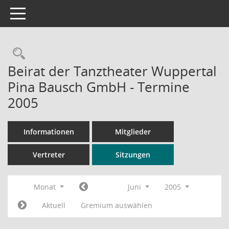
Toggle navigation
Rechercheauswahl
Beirat der Tanztheater Wuppertal
Pina Bausch GmbH - Termine
2005
Informationen
Mitglieder
Vertreter
Sitzungen
Monat
Juni
2005
Aktuell
Gremium auswählen