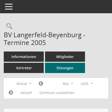
Toggle navigation
Rechercheauswahl
BV Langerfeld-Beyenburg -
Termine 2005
Informationen
Mitglieder
Vertreter
Sitzungen
Monat
Mai
2005
Aktuell
Gremium auswählen