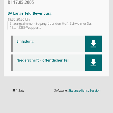
DI
17.05.2005
BV Langerfeld-Beyenburg
19:30-20:30 Uhr
Sitzungszimmer (Zugang über den Hof), Schwelmer Str.
15a, 42389 Wuppertal
Einladung
Niederschrift - öffentlicher Teil
(Wird in
1 Satz
Software:
Sitzungsdienst
Session