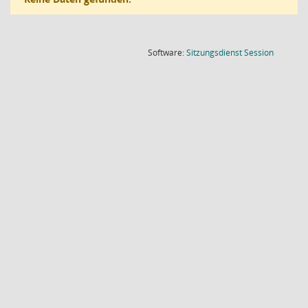
(Wird in
Software:
Sitzungsdienst
Session