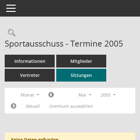
Toggle navigation
Rechercheauswahl
Sportausschuss - Termine 2005
Informationen
Mitglieder
Vertreter
Sitzungen
Monat
Mai
2005
Aktuell
Gremium auswählen
Keine Daten gefunden.